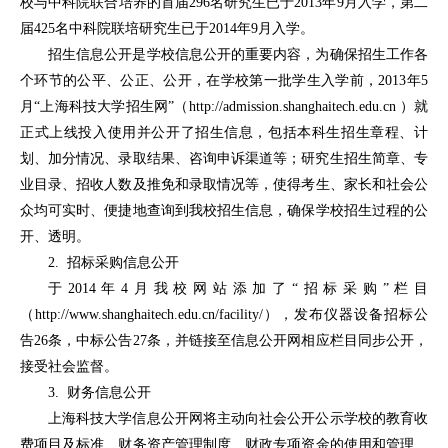
校与中科院联合培养的首届296名研究生已于2013年9月入学，第二
届425名中科院联培研究生已于2014年9月入学。
招生信息公开是学校信息公开的重要内容，为确保招生工作各
个环节的公平、公正、公开，在学校第一批学生入学前，2013年5
月“上海科技大学招生网”（
http://admission.shanghaitech.edu.cn
）就
正式上线投入使用并公开了招生信息，包括本科生招生章程、计
划、加分情况、录取结果、咨询申诉渠道等；研究生招生简章、专
业目录、招收人数及推免和录取情况等，使得考生、家长和社会公
众均可实时、便捷地查询到我校招生信息，确保学校招生过程的公
开、透明。
2. 招标采购信息公开
于2014年4月我校网站添加了“招标采购”栏目
（
http://www.shanghaitech.edu.cn/facility/
），发布仪器设备招标公
告26条，中标公告27条，并链接至信息公开网相应栏目同步公开，
接受社会监督。
3. 财务信息公开
上海科技大学信息公开网将主动向社会公开公示学校的教育收
费项目及标准、财务资产管理制度、财政专项资金的使用和管理、