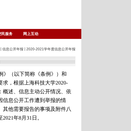
便民服务
网上互动
信息公开年报
2020-2021学年度信息公开年报
例》（以下简称《条例》）和
要求，根据上海科技大学
2020-
：概述、信息主动公开情况、依
因信息公开工作遭到举报的情
、其他需要报告的事项及附件八
至
2021
年
8
月
31
日。