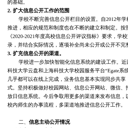
的基础。
2. 扩大信息公开工作的范围
学校不断完善信息公开栏目的设置。自
2012
年学
推进，相应的规范和制度也在不断的建立和制定。按
《
2020-2021
年度高校信息公开评议指标》要求，学校
录，并结合实际情况，逐项补全尚未公开或公开不完
3. 扩充信息公开的渠道。
学校进一步加快智能化信息系统的建设工作。近
科技大学云盘和上海科技大学校园服务平台“
Egate
系
几乎都可以在线上完成，业务信息基本实现同步共享
式。坚持积极做好校园网站、信息公开网站、微信、
放日信息系统。今后争取用更多的渠道来发布信息，
校内师生的办事流程，多渠道地推进信息公开工作。
二、
信息
主动公开情况