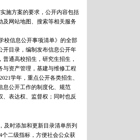
作实施方案的要求，公开内容包括
动及网站地图、搜索等相关服务
学校信息公开事项清单》的全部
公开目录，编制发布信息公开年
，普通高校招生，研究生招生，
务与资产管理，基建与维修工程
2021
学年，重点公开各类招生、
信息公开工作的制度化、规范
权、表达权、监督权；同时也反
。
，及时添加和更新目录清单所列
4
个二级指标，方便社会公众获