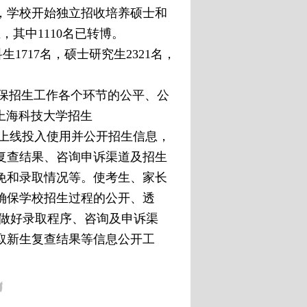
，学校开始独立招收培养硕士和
生，其中
1110
名已转博。
科生
1717
名，硕士研究生
2321
名，
保招生工作各个环节的公平、公
上海科技大学招生
上线投入使用并公开招生信息，
复查结果、咨询申诉渠道及招生
免和录取情况等。使考生、家长
确保学校招生过程的公开、透
做好录取程序、咨询及申诉渠
取新生复查结果等信息公开工