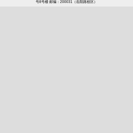
号8号楼 邮编：200031（岳阳路校区）