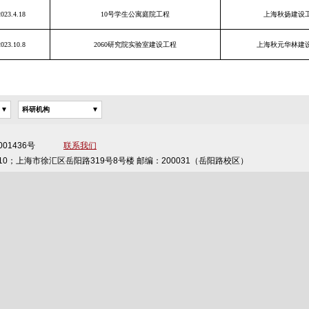
2023.4.18
10号学生公寓庭院工程
上海秋扬建设
2023.10.8
2060研究院实验室建设工程
上海秋元华林建
科研机构
备13001436号
联系我们
10；上海市徐汇区岳阳路319号8号楼 邮编：200031（岳阳路校区）