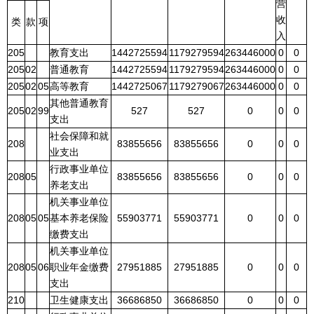
营
收
类
款
项
入
205
教育支出
1442725594
1179279594
263446000
0
0
205
02
普通教育
1442725594
1179279594
263446000
0
0
205
02
05
高等教育
1442725067
1179279067
263446000
0
0
其他普通教育
205
02
99
527
527
0
0
0
支出
社会保障和就
208
83855656
83855656
0
0
0
业支出
行政事业单位
208
05
83855656
83855656
0
0
0
养老支出
机关事业单位
208
05
05
基本养老保险
55903771
55903771
0
0
0
缴费支出
机关事业单位
208
05
06
职业年金缴费
27951885
27951885
0
0
0
支出
210
卫生健康支出
36686850
36686850
0
0
0