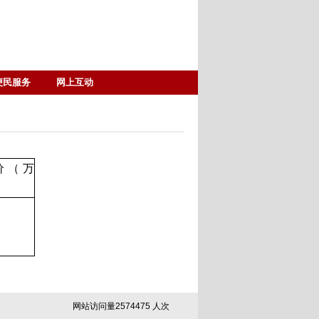
便民服务
网上互动
价（万
网站访问量
2
5
7
4
4
7
5
人次