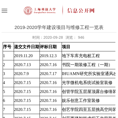
2019-2020学年建设项目与维修工程一览表
时间：2020-09-28
浏览：
946
序号
递交文件日期
评标日期
项目
1
2019.11.20
2019.12.3
地下车库充电桩工程
2
2020.7.13
2020.7.16
书院一期装修工程（一期）
3
2020.7.9
2020.7.17
IHUAMN研究所实验室通风改
4
2020.7.15
2020.7.16
光学微机电系统试验室装修
5
2020.7.15
2020.7.16
创管学院五层屋顶露台修缮装
6
2020.7.15
2020.7.16
娱乐创意工作室装修
7
2020.7.15
2020.7.16
创艺学院四至五层挑高空间装