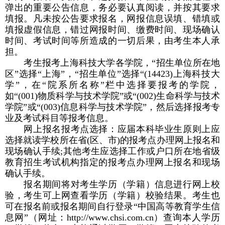
弹出的重要公告信息，务必要认真阅读，并按其要求
填报。凡未按公告要求报名，网报信息误填、错填或
填报虚假信息，错过网报时间、缴费时间、现场确认
时间、考试时间等所造成的一切后果，由考生本人承
担。
考生报考上海科技大学各学院，“招生单位所在地
区”选择“上海”，“招生单位”选择“
(14423)
上海科技大
学”，在“院系所名称”栏中选择要报考的学院，
如“
(001)
物质科学与技术学院”或“
(002)
生命科学与技术
学院”或“
(003)
信息科学与技术学院”，然后选择报考专
业及考试科目等报考信息。
网上报名报考点选择：应届本科毕业生原则上应
选择就读学校所在省
(
区、市
)
的报考点办理网上报名和
现场确认手续
;
其他考生应选择工作或户口所在地省级
教育招生考试机构指定的报考点办理网上报名和现场
确认手续。
报名期间将对考生学历（学籍）信息进行网上校
验，考生可上网查看学历（学籍）校验结果。考生也
可在报名前或报名期间自行登录“中国高等教育学生信
息网”（网址：
http://www.chsi.com.cn
）查询本人学历