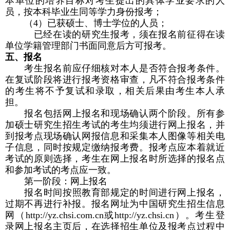
本单位的培养目标对考生提出的具体学业要求的人
员，按本科毕业生同等学力身份报考；
（
4
）已获硕士、博士学位的人员；
已经在读的研究生报考，须在报名前征得在读
单位学籍管理部门书面同意后方可报考。
五、报名
考生报名前应仔细核对本人是否符合报考条件。
在复试阶段将进行报考资格审查，凡不符合报考条件
的考生将不予复试和录取，相关后果由考生本人承
担。
报名包括网上报名和现场确认两个阶段。所有参
加硕士研究生招生考试的考生均须进行网上报名，并
到报考点现场确认网报信息和采集本人图像等相关电
子信息，同时按规定缴纳报考费。报考点应本着就近
考试的原则选择，考生在网上报名时所选择的报名点
和参加考试的考点应一致。
第一阶段：网上报名
报名时间按照教育部规定的时间进行网上报名，
过期不再进行补报。报名网址为中国研究生招生信息
网（
http://yz.chsi.com.cn
或
http://yz.chsi.cn
）。考生登
录网上报名主页后，在选择招生单位及报考点过程中