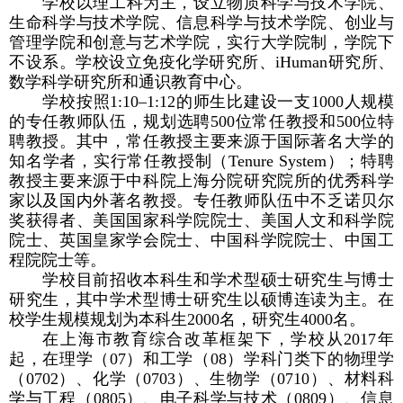
学校以理工科为主，设立物质科学与技术学院、
生命科学与技术学院、信息科学与技术学院、创业与
管理学院和创意与艺术学院，实行大学院制，学院下
不设系。学校设立免疫化学研究所、
iHuman
研究所、
数学科学研究所和通识教育中心。
学校按照
1:10–1:12
的师生比建设一支
1000
人规模
的专任教师队伍，规划选聘
500
位常任教授和
500
位特
聘教授。其中，常任教授主要来源于国际著名大学的
知名学者，实行常任教授制（
Tenure System
）；特聘
教授主要来源于中科院上海分院研究院所的优秀科学
家以及国内外著名教授。专任教师队伍中不乏诺贝尔
奖获得者、美国国家科学院院士、美国人文和科学院
院士、英国皇家学会院士、中国科学院院士、中国工
程院院士等。
学校目前招收本科生和学术型硕士研究生与博士
研究生，其中学术型博士研究生以硕博连读为主。在
校学生规模规划为本科生
2000
名，研究生
4000
名。
在上海市教育综合改革框架下，学校从
2017
年
起，在理学（
07
）和工学（
08
）学科门类下的物理学
（
0702
）、化学（
0703
）、生物学（
0710
）、材料科
学与工程（
0805
）、电子科学与技术（
0809
）、信息