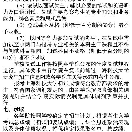
（
5
）复试以面试为主，辅以必要的笔试和英语听
力及口语测试。复试主要考察考生的专业知识和业务
能力、综合素质和思想品德。
（
6
）总成绩不及格（即低于百分制的
60
分）者不
予录取。
（
7
） 以同等学力参加复试的考生，在复试中需
加试至少两门与报考专业相关的本科主干课程且不得
与初试科目相同。加试科目不及格（即低于百分制的
60
分）者不予录取。
学校复试工作将按照各学院公布的年度复试规程
进行。具体要求由各学院在复试前通过上海科技大学
研究生招生信息网或各学院主页等形式向考生公布。
报考上海科技大学初试成绩符合教育部要求的考
生，符合国家调剂规定的，由各学院按教育部相关调
剂规则并结合学院实际情况制定具体调剂政策并执
行。
七、录取
各学院按照学校确定的招生计划，根据考生入学
考试总成绩（初试和复试成绩），结合思想政治表现
以及身体健康状况，择优确定拟录取名单。总成绩、