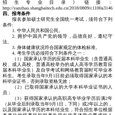
招生专业目录》链接：
http://yanzhao.shanghaitech.edu.cn/2018/0809/c1100a3146
四、报考条件
报名参加硕士研究生全国统一考试，须符合下列
条件
:
1.
中华人民共和国公民。
2.
拥护中国共产党的领导，品德良好，遵纪守
法。
3.
身体健康状况符合国家规定的体检标准。
4.
考生学历必须符合下列条件之一：
（
1
）国家承认学历的应届本科毕业生（含普通高
校、成人高校、普通高校举办的成人高等学历教育应
届本科毕业生）及自学考试和网络教育届时可毕业本
科生。考生录取当年
9
月
1
日前必须取得国家承认的本
科毕业证书，否则录取资格无效；
（
2
）已取得国家承认的大学本科毕业证书的人
员；
（
3
）获得国家承认的高职高专毕业学历后满
2
年
（从毕业后到录取当年
9
月
1
日，下同）或
2
年以上的，
以及国家承认学历的本科结业生，符合招生单位根据