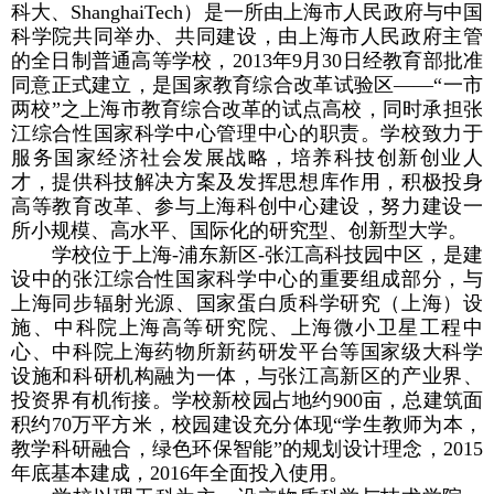
科大、
ShanghaiTech
）是一所由上海市人民政府与中国
科学院共同举办、共同建设，由上海市人民政府主管
的全日制普通高等学校，
2013
年
9
月
30
日经教育部批准
同意正式建立，是国家教育综合改革试验区——“一市
两校”之上海市教育综合改革的试点高校，同时承担张
江综合性国家科学中心管理中心的职责。学校致力于
服务国家经济社会发展战略，培养科技创新创业人
才，提供科技解决方案及发挥思想库作用，积极投身
高等教育改革、参与上海科创中心建设，努力建设一
所小规模、高水平、国际化的研究型、创新型大学。
学校位于上海
-
浦东新区
-
张江高科技园中区，是建
设中的张江综合性国家科学中心的重要组成部分，与
上海同步辐射光源、国家蛋白质科学研究（上海）设
施、中科院上海高等研究院、上海微小卫星工程中
心、中科院上海药物所新药研发平台等国家级大科学
设施和科研机构融为一体，与张江高新区的产业界、
投资界有机衔接。学校新校园占地约
900
亩，总建筑面
积约
70
万平方米，校园建设充分体现“学生教师为本，
教学科研融合，绿色环保智能”的规划设计理念，
2015
年底基本建成，
2016
年全面投入使用。