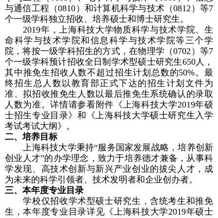
与通信工程（
0810
）和计算机科学与技术（
0812
）等
7
个一级学科独立招收、培养硕士和博士研究生。
2019
年，上海科技大学物质科学与技术学院、生
命科学与技术学院和信息科学与技术学院等三个学
院，将按一级学科招生的方式，在物理学（
0702
）等
7
个一级学科预计招收全日制学术型硕士研究生
650
人，
其中推免生招收人数不超过招生计划总数的
50%
。最
终招生总人数以教育部正式下达的招生计划文件为
准、拟招收推免生人数以最后推免生系统确认的录取
人数为准。详情请参看附件《上海科技大学
2019
年硕
士招生专业目录》和《上海科技大学硕士研究生入学
考试考试大纲》。
二、培养目标
上海科技大学秉持“服务国家发展战略，培养创新
创业人才”的办学理念，致力于培养德才兼备，从事科
学发现、高技术创新与新兴产业创业的拔尖人才，成
为未来的科学引领者、技术发明者和企业创办者。
三、本年度专业目录
学校仅招收学术型硕士研究生，含统考生和推免
生，本年度专业目录详见《上海科技大学
2019
年硕士