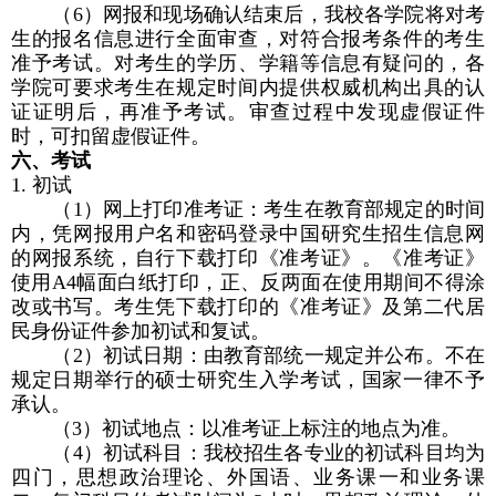
（
6
）网报和现场确认结束后，我校各学院将对考
生的报名信息进行全面审查，对符合报考条件的考生
准予考试。对考生的学历、学籍等信息有疑问的，各
学院可要求考生在规定时间内提供权威机构出具的认
证证明后，再准予考试。审查过程中发现虚假证件
时，可扣留虚假证件。
六、考试
1.
初试
（
1
）网上打印准考证：考生在教育部规定的时间
内，凭网报用户名和密码登录中国研究生招生信息网
的网报系统，自行下载打印《准考证》。《准考证》
使用
A4
幅面白纸打印，正、反两面在使用期间不得涂
改或书写。考生凭下载打印的《准考证》及第二代居
民身份证件参加初试和复试。
（
2
）初试日期：由教育部统一规定并公布。不在
规定日期举行的硕士研究生入学考试，国家一律不予
承认。
（
3
）初试地点：以准考证上标注的地点为准。
（
4
）初试科目：我校招生各专业的初试科目均为
四门，思想政治理论、外国语、业务课一和业务课