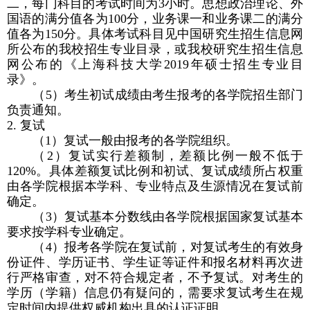
二，每门科目的考试时间为
3
小时。思想政治理论、外
国语的满分值各为
100
分，业务课一和业务课二的满分
值各为
150
分。具体考试科目见中国研究生招生信息网
所公布的我校招生专业目录，或我校研究生招生信息
网公布的《上海科技大学
2019
年硕士招生专业目
录》。
（
5
）考生初试成绩由考生报考的各学院招生部门
负责通知。
2.
复试
（
1
）复试一般由报考的各学院组织。
（
2
）复试实行差额制，差额比例一般不低于
120%
。具体差额复试比例和初试、复试成绩所占权重
由各学院根据本学科、专业特点及生源情况在复试前
确定。
（
3
）复试基本分数线由各学院根据国家复试基本
要求按学科专业确定。
（
4
）报考各学院在复试前，对复试考生的有效身
份证件、学历证书、学生证等证件和报名材料再次进
行严格审查，对不符合规定者，不予复试。对考生的
学历（学籍）信息仍有疑问的，需要求复试考生在规
定时间内提供权威机构出具的认证证明。