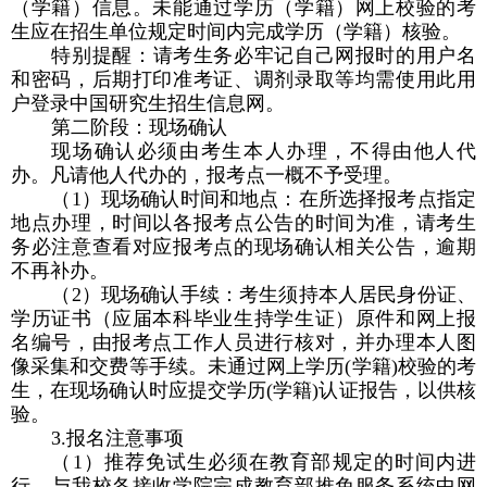
（学籍）信息。未能通过学历（学籍）网上校验的考
生应在招生单位规定时间内完成学历（学籍）核验。
特别提醒：请考生务必牢记自己网报时的用户名
和密码，后期打印准考证、调剂录取等均需使用此用
户登录中国研究生招生信息网。
第二阶段：现场确认
现场确认必须由考生本人办理，不得由他人代
办。凡请他人代办的，报考点一概不予受理。
（
1
）现场确认时间和地点：在所选择报考点指定
地点办理，时间以各报考点公告的时间为准，请考生
务必注意查看对应报考点的现场确认相关公告，逾期
不再补办。
（
2
）现场确认手续：考生须持本人居民身份证、
学历证书（应届本科毕业生持学生证）原件和网上报
名编号，由报考点工作人员进行核对，并办理本人图
像采集和交费等手续。未通过网上学历
(
学籍
)
校验的考
生，在现场确认时应提交学历
(
学籍
)
认证报告，以供核
验。
3.
报名注意事项
（
1
）推荐免试生必须在教育部规定的时间内进
行，与我校各接收学院完成教育部推免服务系统中网