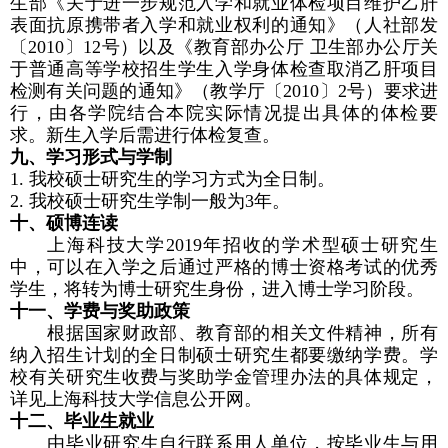
生部《关于进一步规范入学和就业体检项目维护乙肝
表面抗原携带者入学和就业权利的通知》（人社部发
〔
2010
〕
12
号）以及《教育部办公厅 卫生部办公厅关
于普通高等学校招生学生入学身体检查取消乙肝项目
检测有关问题的通知》（教学厅〔
2010
〕
2
号）要求进
行，由各学院结合本院实际情况提出具体的体检要
求。新生入学后需进行体检复查。
九、学习形式与学制
1.
我校硕士研究生的学习方式为全日制。
2.
我校硕士研究生学制一般为
3
年。
十、硕博连读
上海科技大学
2019
年招收的学术型硕士研究生
中，可以在入学之后通过严格的博士资格考试的优秀
学生，将转为博士研究生身份，进入博士学习阶段。
十一、学费与奖助政策
根据国家财政部、教育部的相关文件精神，所有
纳入招生计划的全日制硕士研究生都要缴纳学费。学
校有关研究生收费与奖助学金管理办法的具体规定，
详见上海科技大学信息公开网。
十二、毕业生就业
由毕业研究生自行联系用人单位，按毕业生与用