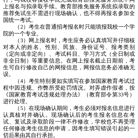
上报名与拟录取手续。教育部推免服务系统拟录取的
推荐免试生不需进行现场确认，也不得再报名参加全
国统一考试。
（
2
）考生在普通招考报名时只能填报我校一个学
院的一个专业。
（
3
）网上报名时，考生应务必认真填写并仔细核
对本人的姓名、性别、民族、身份证号、报考类别
（定向或非定向）、考试科目、学习方式（全日制或
非全日制）等重要信息。在网上报名截止日期前，考
生可自行修改自己的网报信息，网报信息务必准确无
误。
（
4
）考生特别要如实填写在参加国家教育考试过
程中因违规、作弊所受处罚情况。对弄虚作假者，按
《国家教育考试违规处理办法》（教育部令第
33
号）
进行处理。
（
5
）在现场确认期间，考生必须对报名信息进行
认真核对并确认。现场确认后的考生报名信息在考
试、复试及录取阶段一律不作修改，学校也不再受理
任何修改考生信息的申请，因考生填写错误引起的一
切后果由其自行承担。