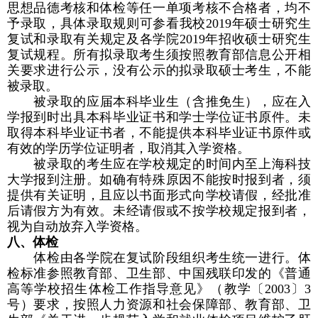
思想品德考核和体检等任一单项考核不合格者，均不
予录取，具体录取规则可参看我校
2019
年硕士研究生
复试和录取有关规定及各学院
2019
年招收硕士研究生
复试规程。所有拟录取考生须按照教育部信息公开相
关要求进行公示，没有公示的拟录取硕士考生，不能
被录取。
被录取的应届本科毕业生（含推免生），应在入
学报到时出具本科毕业证书和学士学位证书原件。未
取得本科毕业证书者，不能提供本科毕业证书原件或
有效的学历学位证明者，取消其入学资格。
被录取的考生应在学校规定的时间内至上海科技
大学报到注册。如确有特殊原因不能按时报到者，须
提供有关证明，且应以书面形式向学校请假，经批准
后请假方为有效。未经请假或不按学校规定报到者，
视为自动放弃入学资格。
八、体检
体检由各学院在复试阶段组织考生统一进行。体
检标准参照教育部、卫生部、中国残联印发的《普通
高等学校招生体检工作指导意见》（教学〔
2003
〕
3
号）要求，按照人力资源和社会保障部、教育部、卫