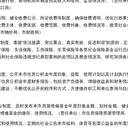
辆通行费、新增机动车额度拍卖收入和使用、监督情况等。（责任单
港口局）
透明。健全收费公示、持证收费等制度，确保收费透明。优化行政事
收费主体、收费依据、收费范围、收费对象、收费情况等，接受社会
：市物价局、市财政局）
制度。遵循“依法披露、突出重点、真实有效、促进和谐”的原则，
疗保险、失业保险、工伤保险、生育保险等各类社会保险基金运行总
项和社会保险违规违纪典型案例的处理以及整改情况等。研究加强各
制度。公开本市住房公积金年度归集、提取、使用计划以及计划执行
开住房公积金年度财务报告，包括资产负债表、增值收益表和财务情
统建设，不断优化公开的程序和方式，方便缴存职工和单位查询与自
告制度。及时发布本市房屋维修基金年度归集金额、划转金额。健
人维修基金的缴存、使用情况。（责任单位：市住房保障房屋管理局
配和使用情况。定期向社会公告本市福利、体育等彩票公益金的年度