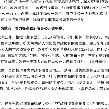
，必须以邓小平理论和“三个代表”重要思想为指导，深入贯彻科学
为“行政效率最高、行政透明度最高、行政收费最少的行政区之一
大公开力度，逐步形成以主动公开为主、依申请公开为补充的格局
政府和廉洁政府建设。现就有关事项提出如下若干意见：
金为重点，着力提高政府资金公开透明度。
信息公开。根据《预算法》，以政府预算、部门预算、预算执行、财
开性和透明度。扩大向同级人大报告财政预算的覆盖面，逐步实现部
级人大的本级预算草案，逐年扩大预算草案列示的款级科目。向社会
部门预算的方式、范围、内容和形式。及时发布月度（季度）财政收
入监管系统，为进一步加大财政信息公开力度创造条件。（责任单位
力度。全面梳理各类财政专项资金情况，以用于改善民生和促进发展
行选择部分涉及群众切身利益、社会关注度高的专项资金，包括对口
助资金、排污费专项资金、帮困助学资金、信息化发展资金、科技小
使用管理办法、具体操作流程和资金分配结果。（责任单位：市财
度。建立完善定期发布机制，公开地方政府债券筹集资金安排的项目