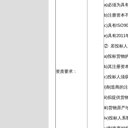
a)必须为具
b)注册资本
c)具有IS
e)具有20
② 若投标
a)投标货
b)其注册资
资质要求：
c)投标人
ⅰ)制造商的
ⅱ)拟提供货
ⅲ)货物原
ⅳ)投标人