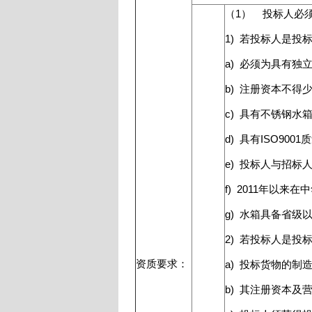
（1） 投标人必
1) 若投标人是
a) 必须为具有独
b) 注册资本不得
c) 具有不锈钢
d) 具有ISO90
e) 投标人与招
f) 2011年以
g) 水箱具备省
2) 若投标人是
资质要求：
a) 投标货物的制
b) 其注册资本及