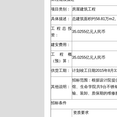
项目类别：
房屋建筑工程
具体描述：
总建筑面积约58.81万m2
工程总投
35.0255亿元人民币
资：
建安费用：
工程概
35.0255亿元人民币
（预）算：
供货工期：
计划竣工日期2015年8
招标范围：根据设计院提
其他说明：
馆、生命学院共9台不锈
输、装卸、质保期的维修
招标条件
资质要求