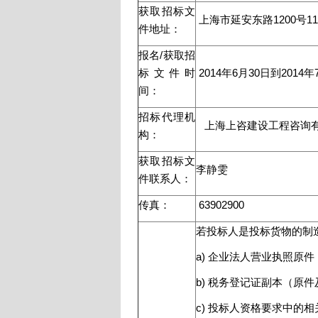
获取招标文
上海市延安东路1200号11
件地址：
报名/获取招
标文件时
2014年6月30日到2014
间：
招标代理机
上海上咨建设工程咨询
构：
获取招标文
李静雯
件联系人：
传真：
63902900
若投标人是投标货物的制
a) 企业法人营业执照原
b) 税务登记证副本（原
c) 投标人资格要求中的